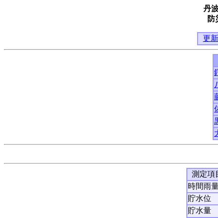
丹
防
更
測定項
時間雨
貯水位
貯水量